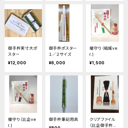
御手杵実寸大ポ
御手杵ポスター
槍守り（結城ve
スター
１／２サイズ
r.)
¥12,000
¥6,000
¥1,500
槍守り（比企ve
御手杵筆記用具
クリアファイル
r.)
（比企御手杵の
¥800