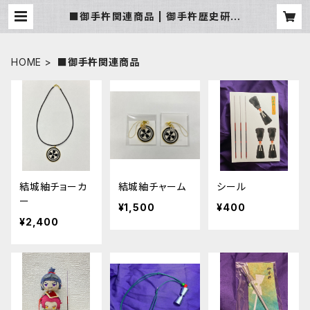
■御手杵関連商品 | 御手杵歴史研究
会
HOME
■御手杵関連商品
結城紬チョーカ
結城紬チャーム
シール
ー
¥1,500
¥400
¥2,400