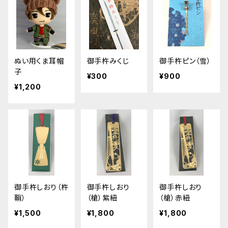
ぬい用くま耳帽
御手杵みくじ
御手杵ピン（雪）
子
¥300
¥900
¥1,200
御手杵しおり（杵
御手杵しおり
御手杵しおり
鞘）
（槍）紫紐
（槍）赤紐
¥1,500
¥1,800
¥1,800