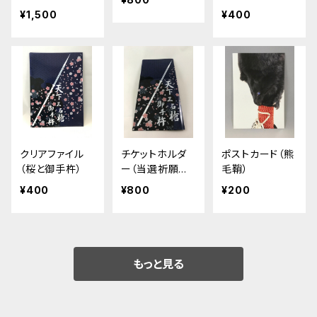
写真）
¥1,500
¥400
クリアファイル
チケットホルダ
ポストカード（熊
（桜と御手杵）
ー（当選祈願お
毛鞘）
まけつき）
¥400
¥800
¥200
もっと見る