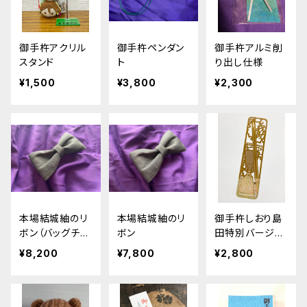
御手杵アクリル
御手杵ペンダン
御手杵アルミ削
スタンド
ト
り出し仕様
¥1,500
¥3,800
¥2,300
本場結城紬のリ
本場結城紬のリ
御手杵しおり島
ボン（バッグチャ
ボン
田特別バージョ
ーム）
ン
¥8,200
¥7,800
¥2,800