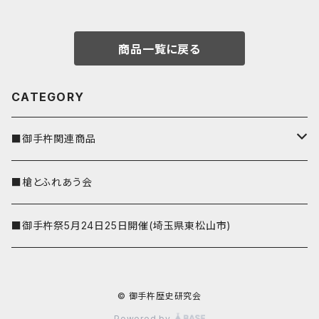
商品一覧に戻る
CATEGORY
■御手杵関連商品
しおり
■槍とふれあう会
■御手杵祭5月24日25日開催(埼玉県東松山市)
© 御手杵歴史研究会
Powered by