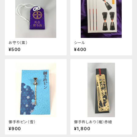
お守り（紫）
シール
¥500
¥400
御手杵ピン（雪）
御手杵しおり（槍）赤紐
¥900
¥1,800