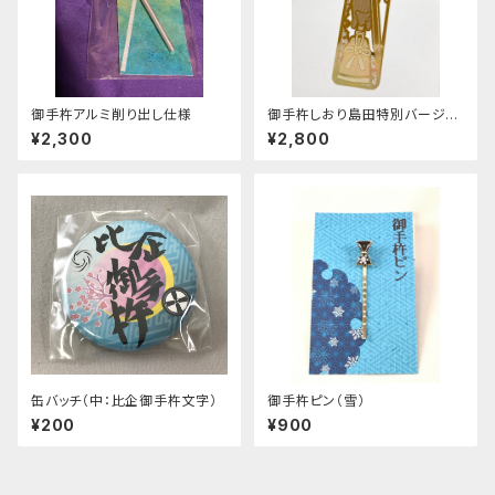
御手杵アルミ削り出し仕様
御手杵しおり島田特別バージョ
ン
¥2,300
¥2,800
缶バッチ（中：比企御手杵文字）
御手杵ピン（雪）
¥200
¥900