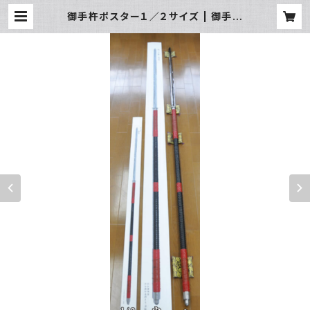
御手杵ポスター１／２サイズ | 御手杵
歴史研究会