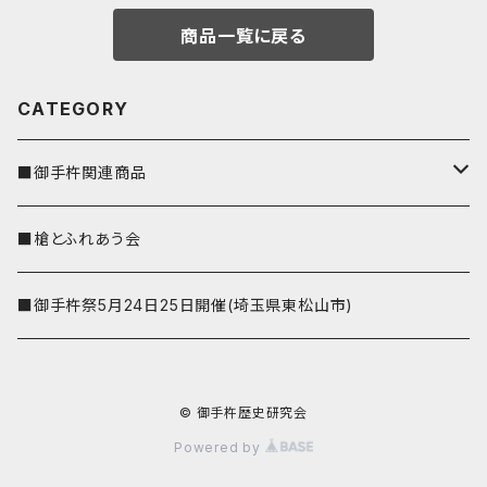
商品一覧に戻る
CATEGORY
■御手杵関連商品
しおり
■槍とふれあう会
■御手杵祭5月24日25日開催(埼玉県東松山市)
© 御手杵歴史研究会
Powered by