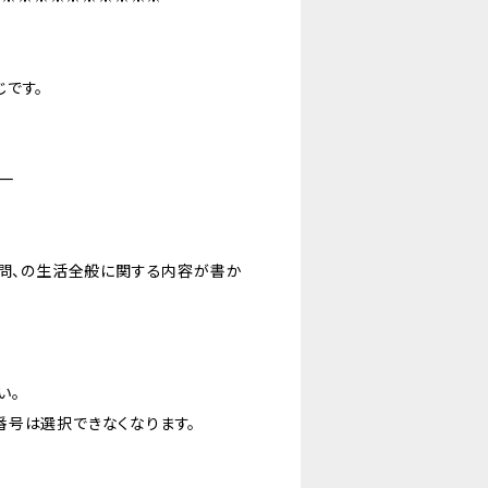
です。
良一
学問、の生活全般に関する内容が書か
い。
号は選択できなくなります。