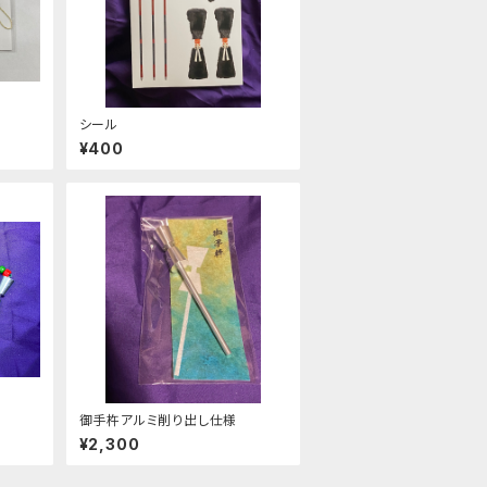
シール
¥400
御手杵アルミ削り出し仕様
¥2,300