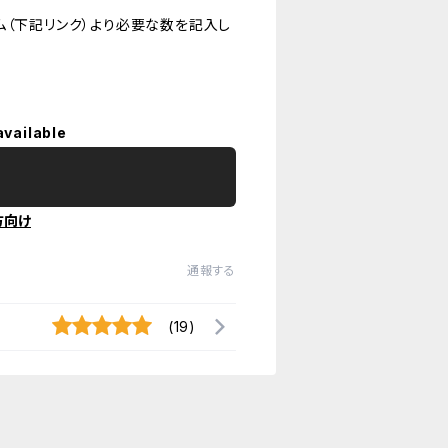
（下記リンク）より必要な数を記入し
available
方向け
通報する
(19)