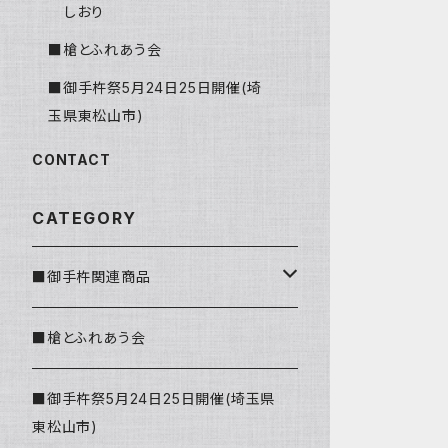
しおり
■槍とふれあう会
■御手杵祭5月24日25日開催(埼
玉県東松山市)
CONTACT
CATEGORY
■御手杵関連商品
しおり
■槍とふれあう会
■御手杵祭5月24日25日開催(埼玉県
東松山市)