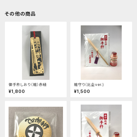
その他の商品
御手杵しおり（槍）赤紐
槍守り（比企ver.)
¥1,800
¥1,500