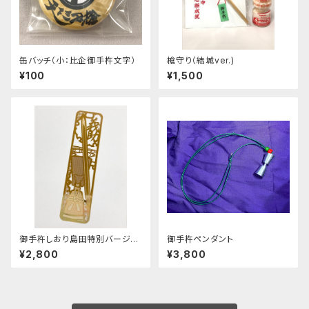
缶バッチ（小：比企御手杵文字）
槍守り（結城ver.)
¥100
¥1,500
御手杵しおり島田特別バージョ
御手杵ペンダント
ン
¥2,800
¥3,800