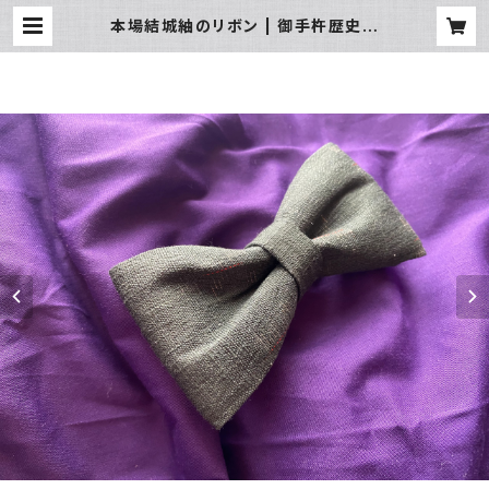
本場結城紬のリボン | 御手杵歴史研
究会