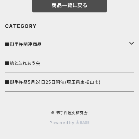
商品一覧に戻る
CATEGORY
■御手杵関連商品
しおり
■槍とふれあう会
■御手杵祭5月24日25日開催(埼玉県東松山市)
© 御手杵歴史研究会
Powered by