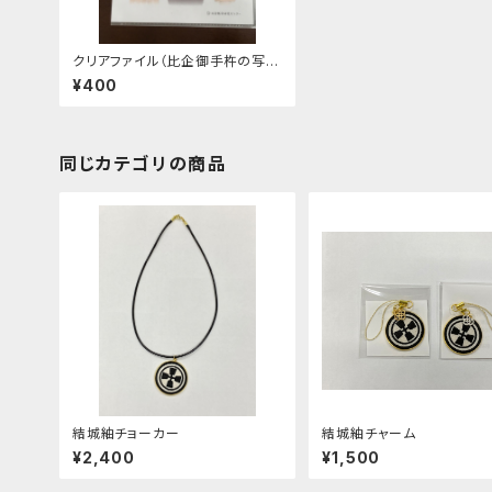
クリアファイル（比企御手杵の写
真）
¥400
同じカテゴリの商品
結城紬チョーカー
結城紬チャーム
¥2,400
¥1,500