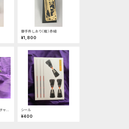
御手杵しおり（槍）赤紐
¥1,800
チャー
シール
¥400