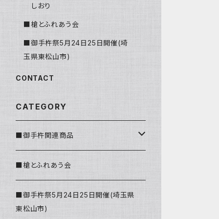
しおり
■槍とふれあう会
■御手杵祭5月24日25日開催(埼
玉県東松山市)
CONTACT
CATEGORY
■御手杵関連商品
しおり
■槍とふれあう会
■御手杵祭5月24日25日開催(埼玉県
東松山市)