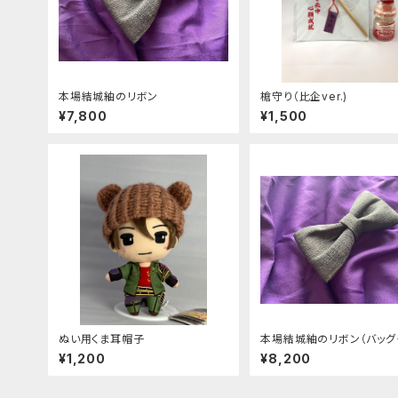
本場結城紬のリボン
槍守り（比企ver.)
¥7,800
¥1,500
ぬい用くま耳帽子
本場結城紬のリボン（バッグ
ム）
¥1,200
¥8,200